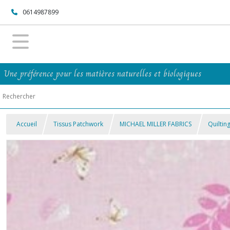
0614987899
Une préférence pour les matières naturelles et biologiques
Accueil
Tissus Patchwork
MICHAEL MILLER FABRICS
Quiltin