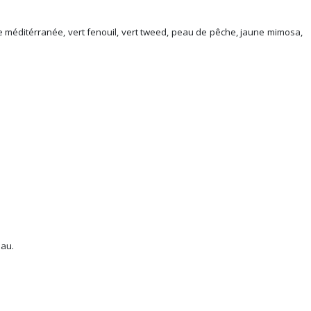
u de méditérranée, vert fenouil, vert tweed, peau de pêche, jaune mimosa,
eau.