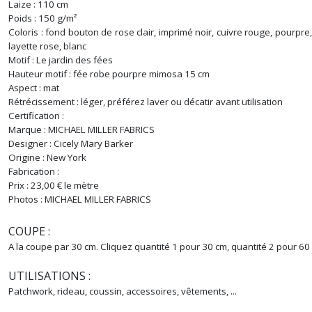
Laize : 110 cm
Poids : 150 g/m²
Coloris : fond bouton de rose clair, imprimé noir, cuivre rouge, pourpre
layette rose, blanc
Motif : Le jardin des fées
Hauteur motif : fée robe pourpre mimosa 15 cm
Aspect : mat
Rétrécissement : léger, préférez laver ou décatir avant utilisation
Certification :
Marque : MICHAEL MILLER FABRICS
Designer : Cicely Mary Barker
Origine : New York
Fabrication :
Prix : 23,00 € le mètre
Photos : MICHAEL MILLER FABRICS
COUPE :
A la coupe par 30 cm. Cliquez quantité 1 pour 30 cm, quantité 2 pour 60
UTILISATIONS :
Patchwork, rideau, coussin, accessoires, vêtements, ...