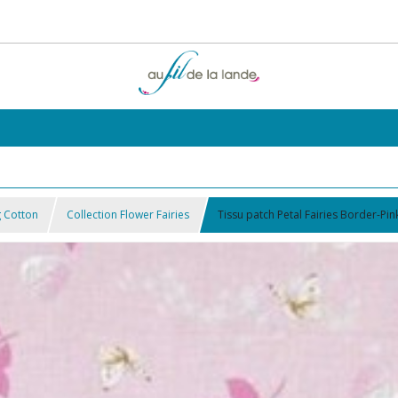
g Cotton
Collection Flower Fairies
Tissu patch Petal Fairies Border-P