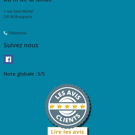
1 rue Saint-Michel
29190
Brasparts
Téléphone
Suivez nous
Note globale : 5/5