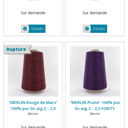
Sur demande
Sur demande
Détails
Détails
Rupture
"MERLIN Rouge de Mars"
"MERLIN Prune" 100% pur
100% pur lin aig.2 - 2,5
lin aig.2 - 2,5 FONTY
Merlin
Merlin
FONTY
Sur demande
Sur demande