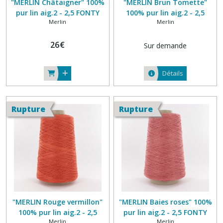
"MERLIN Châtaigner" 100%
"MERLIN Brun Tomette"
pur lin aig.2 - 2,5 FONTY
100% pur lin aig.2 - 2,5
Merlin
Merlin
FONTY
26
€
Sur demande
Détails
Rupture
Rupture
"MERLIN Rouge vermillon"
"MERLIN Baies roses" 100%
100% pur lin aig.2 - 2,5
pur lin aig.2 - 2,5 FONTY
Merlin
Merlin
FONTY