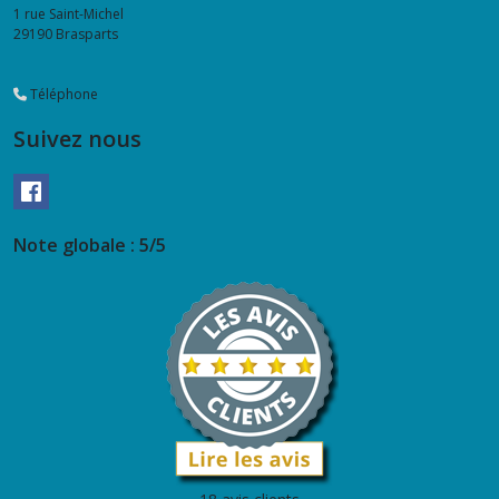
1 rue Saint-Michel
29190
Brasparts
Téléphone
Suivez nous
Note globale : 5/5