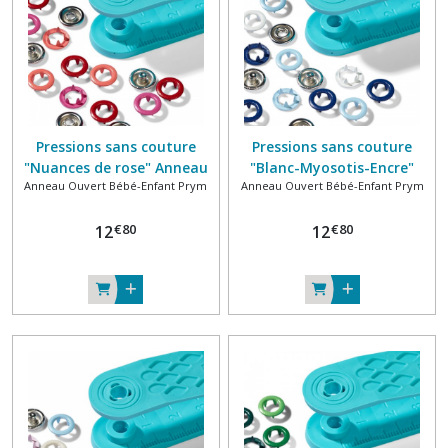
(4)
Anneau
ouvert
bébé-
enfant
BabySnap®
Pressions sans couture
Pressions sans couture
(3)
"Nuances de rose" Anneau
"Blanc-Myosotis-Encre"
Anneau Ouvert Bébé-Enfant Prym
Anneau Ouvert Bébé-Enfant Prym
ouvert 100% laiton Ø 8mm
Anneau ouvert 100% laiton
Spécial jersey PRYM Love
Ø 8mm Spécial jersey PRYM
Bouton
€
80
€
80
12
12
Love
rond
bébé-
enfant
BabySnap®
(6)
Afficher
les
résultats