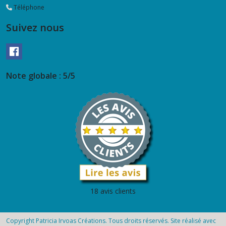
Téléphone
Suivez nous
Note globale : 5/5
18 avis clients
Copyright Patricia Irvoas Créations. Tous droits réservés. Site réalisé avec