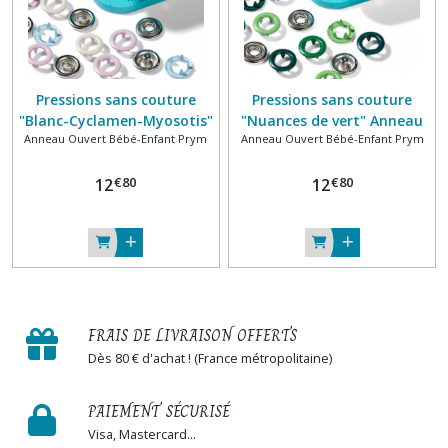
Pressions sans couture
Pressions sans couture
"Blanc-Cyclamen-Myosotis"
"Nuances de vert" Anneau
Anneau Ouvert Bébé-Enfant Prym
Anneau Ouvert Bébé-Enfant Prym
Anneau ouvert 100% laiton
ouvert 100% laiton Ø 8mm
Ø 8mm Spécial jersey PRYM
Spécial jersey PRYM Love
€
80
€
80
12
Love
12
FRAIS DE LIVRAISON OFFERTS
Dès 80 € d'achat ! (France métropolitaine)
PAIEMENT SÉCURISÉ
Visa, Mastercard...