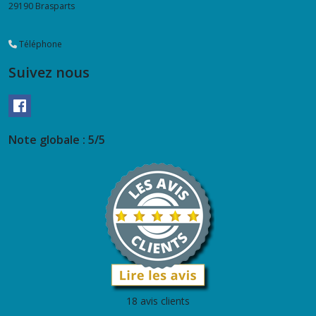
29190
Brasparts
Téléphone
Suivez nous
Note globale : 5/5
18 avis clients