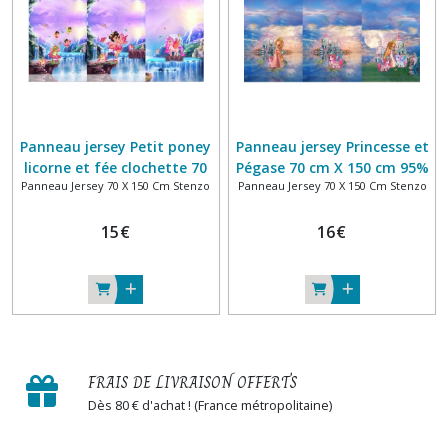
cm
Stenzo
(2)
Panneau
Jersey
75
Panneau jersey Petit poney
Panneau jersey Princesse et
X
licorne et fée clochette 70
Pégase 70 cm X 150 cm 95%
150
Panneau Jersey 70 X 150 Cm Stenzo
Panneau Jersey 70 X 150 Cm Stenzo
cm X 150 cm 95% coton 5%
coton 5% élasthanne
cm
élasthanne STENZO
STENZO
Stenzo
15
€
16
€
(8)
Panneau
Jersey
100
X
150
FRAIS DE LIVRAISON OFFERTS
cm
Stenzo
Dès 80 € d'achat ! (France métropolitaine)
(1)