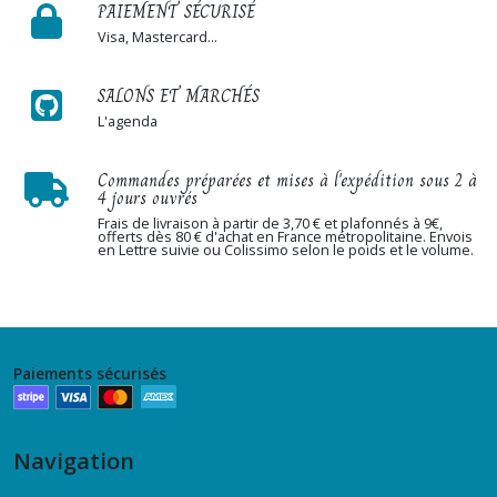
PAIEMENT SÉCURISÉ
Visa, Mastercard...
Panneau
Jersey
120
SALONS ET MARCHÉS
X
150
L'agenda
cm
Stenzo
Commandes préparées et mises à l'expédition sous 2 à
(8)
4 jours ouvrés
Frais de livraison à partir de 3,70 € et plafonnés à 9€,
offerts dès 80 € d'achat en France métropolitaine. Envois
Panneau
en Lettre suivie ou Colissimo selon le poids et le volume.
Jersey
150
X
150
cm
Stenzo
Paiements sécurisés
(2)
Panneau
Navigation
Jersey
200