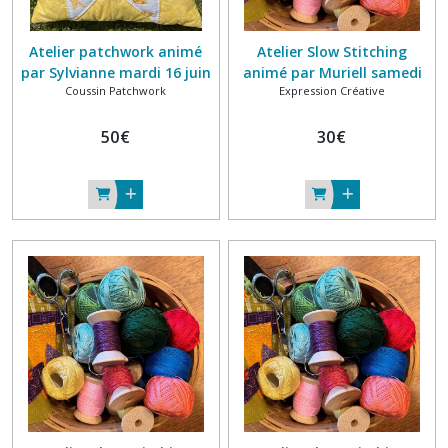
Atelier patchwork animé
Atelier Slow Stitching
par Sylvianne mardi 16 juin
animé par Muriell samedi
Coussin Patchwork
Expression Créative
2026 10h-13h
20 juin 2026 14h30-16h30
50
€
30
€