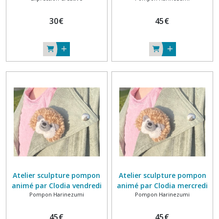
30
€
45
€
Atelier sculpture pompon
Atelier sculpture pompon
animé par Clodia vendredi
animé par Clodia mercredi
Pompon Harinezumi
Pompon Harinezumi
19 juin 2026 10h-12h
17 juin 2026 14h-16h
45
€
45
€