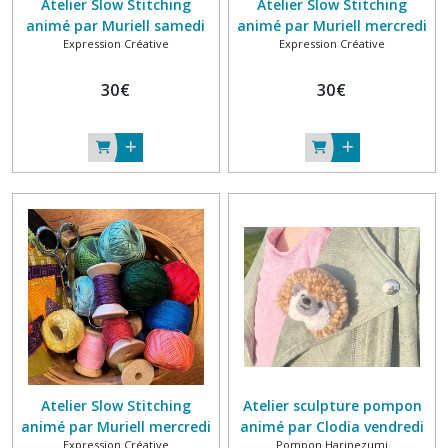
Atelier Slow Stitching
Atelier Slow Stitching
animé par Muriell samedi
animé par Muriell mercredi
Expression Créative
Expression Créative
20 juin 2026 10h-12h
17 juin 2026 14h30-16h30
30
€
30
€
Atelier Slow Stitching
Atelier sculpture pompon
animé par Muriell mercredi
animé par Clodia vendredi
Expression Créative
Pompon Harinezumi
17 juin 2026 10h-12h
19 juin 2026 14h-16h