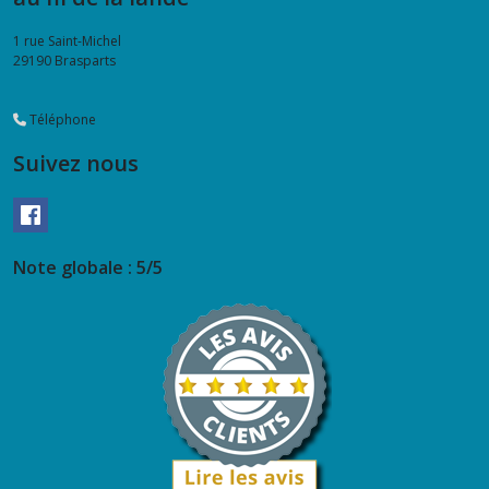
1 rue Saint-Michel
29190
Brasparts
Téléphone
Suivez nous
Note globale : 5/5