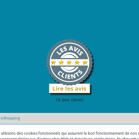
18 avis clients
roShopping
us utilisons des cookies fonctionnels qui assurent le bon fonctionnement de nos s
 personnalisées sur d’autres sites Web et dans leurs applications. En cliquant su