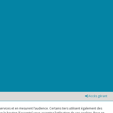
Accès gérant
ervices et en mesurent l’audience. Certains tiers utilisent également des
r le bouton “J’accepte” vous acceptez l’utilisation de ces cookies. Pour en