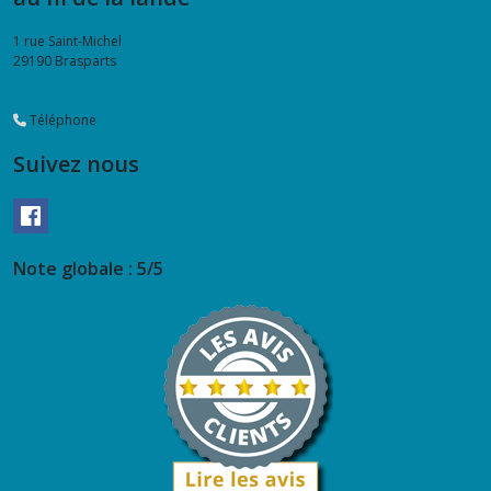
1 rue Saint-Michel
29190
Brasparts
Téléphone
Suivez nous
Note globale : 5/5