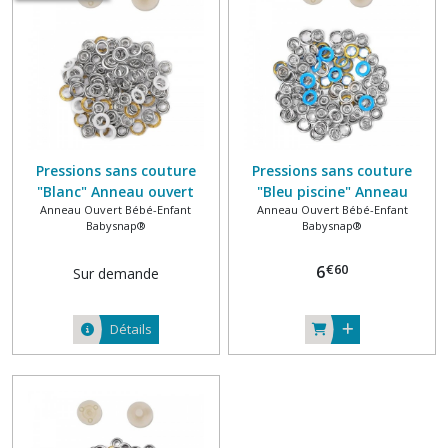
(4)
Anneau
ouvert
bébé-
enfant
BabySnap®
(3)
Pressions sans couture
Pressions sans couture
"Blanc" Anneau ouvert
"Bleu piscine" Anneau
Anneau Ouvert Bébé-Enfant
Anneau Ouvert Bébé-Enfant
Métal Ø 10 mm Spécial
ouvert Métal Ø 10 mm
Bouton
Babysnap®
Babysnap®
jersey BabySnap®
Spécial jersey BabySnap®
rond
bébé-
€
60
6
Sur demande
enfant
BabySnap®
(6)
Détails
Afficher
les
résultats