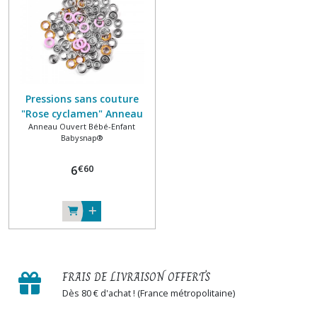
Pressions sans couture
"Rose cyclamen" Anneau
Anneau Ouvert Bébé-Enfant
ouvert Métal Ø 10 mm
Babysnap®
Spécial jersey BabySnap®
€
60
6
FRAIS DE LIVRAISON OFFERTS
Dès 80 € d'achat ! (France métropolitaine)