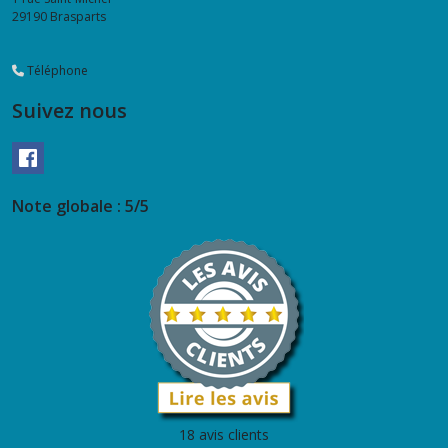
29190
Brasparts
Téléphone
Suivez nous
Note globale : 5/5
18 avis clients