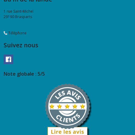
1 rue Saint-Michel
29190
Brasparts
Téléphone
Suivez nous
Note globale : 5/5