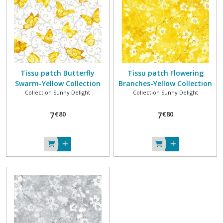
Collection
Flower
Fairies
(4)
Tissu patch Butterfly
Tissu patch Flowering
Swarm-Yellow Collection
Branches-Yellow Collection
Collection
Collection Sunny Delight
Collection Sunny Delight
Songs
SUNNY DELIGHT 100% coton
SUNNY DELIGHT 100% coton
of
MICHAEL MILLER FABRICS
MICHAEL MILLER FABRICS
the
€
80
€
80
7
7
Flower
Fairies
(11)
Collection
Sunny
Delight
(3)