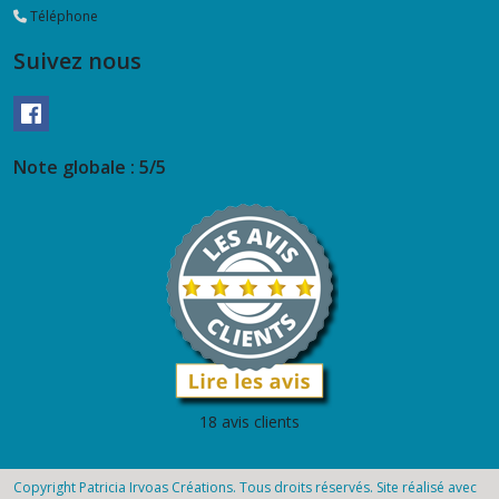
Téléphone
Suivez nous
Note globale : 5/5
18 avis clients
Copyright Patricia Irvoas Créations. Tous droits réservés. Site réalisé avec