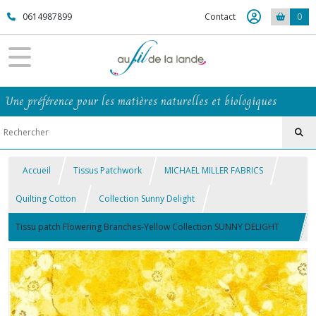
0614987899
Contact
0
Une préférence pour les matières naturelles et biologiques
Accueil
Tissus Patchwork
MICHAEL MILLER FABRICS
Quilting Cotton
Collection Sunny Delight
Tissu patch Flowering Branches-Yellow Collection SUNNY DELIGHT
100% coton MICHAEL MILLER FABRICS