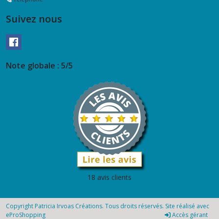
Suivez nous
Note globale : 5/5
18 avis clients
Copyright Patricia Irvoas Créations. Tous droits réservés. Site réalisé avec
eProShopping
Accès gérant