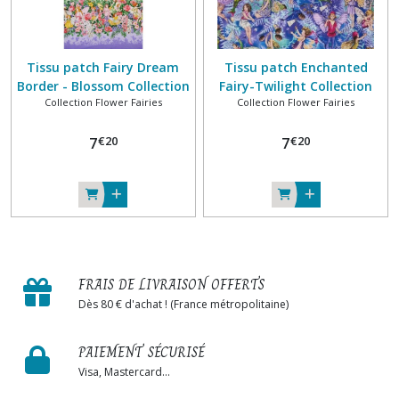
Tissu patch Fairy Dream
Tissu patch Enchanted
Border - Blossom Collection
Fairy-Twilight Collection
Collection Flower Fairies
Collection Flower Fairies
FLOWER FAIRIES 100% coton
FLOWER FAIRIES 100% coton
+ métal MICHAEL MILLER
+ métal MICHAEL MILLER
€
20
€
20
FABRICS
7
FABRICS
7
FRAIS DE LIVRAISON OFFERTS
Dès 80 € d'achat ! (France métropolitaine)
PAIEMENT SÉCURISÉ
Visa, Mastercard...