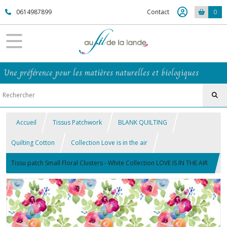
0614987899
Contact
0
Une préférence pour les matières naturelles et biologiques
Accueil
Tissus Patchwork
BLANK QUILTING
Quilting Cotton
Collection Love is in the air
Tissu patch Small Floral Clusters - White Collection LOVE IS IN THE AIR
100% coton BLANK QUILTING