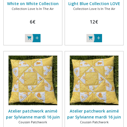
White on White Collection
Light Blue Collection LOVE
Collection Love Is In The Air
Collection Love Is In The Air
LOVE IS IN THE AIR 100%
IS IN THE AIR 100% coton
coton BLANK QUILTING
BLANK QUILTING
6
€
12
€
Atelier patchwork animé
Atelier patchwork animé
par Sylvianne mardi 16 juin
par Sylvianne mardi 16 juin
Coussin Patchwork
Coussin Patchwork
2026 10h-13h
2026 14h-17h