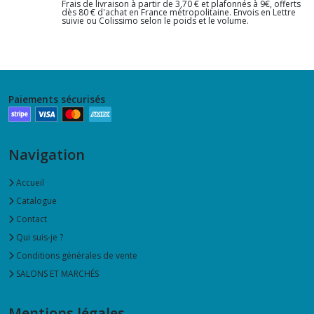
Frais de livraison à partir de 3,70 € et plafonnés à 9€, offerts
dès 80 € d'achat en France métropolitaine. Envois en Lettre
suivie ou Colissimo selon le poids et le volume.
Paiements sécurisés
Navigation
Accueil
Catalogue
Contact
Qui suis-je ?
Conditions générales de vente
SALONS ET MARCHÉS
Mentions légales