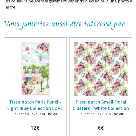
Les couleurs peuvent légèrement varier d'un écran ou d'une photo à
l'autre.
Vous pourriez aussi être intéressé par
Tissu patch Paris Panel -
Tissu patch Small Floral
Light Blue Collection LOVE
Clusters - White Collection
Collection Love Is In The Air
Collection Love Is In The Air
IS IN THE AIR 100% coton
LOVE IS IN THE AIR 100%
BLANK QUILTING
coton BLANK QUILTING
12
€
6
€