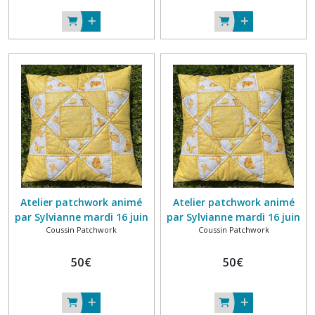
Atelier patchwork animé
Atelier patchwork animé
par Sylvianne mardi 16 juin
par Sylvianne mardi 16 juin
Coussin Patchwork
Coussin Patchwork
2026 10h-13h
2026 14h-17h
50
€
50
€