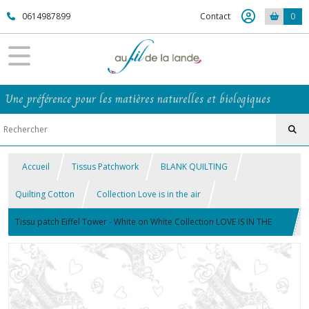
0614987899
Contact
0
Une préférence pour les matières naturelles et biologiques
Accueil
Tissus Patchwork
BLANK QUILTING
Quilting Cotton
Collection Love is in the air
Tissu patch Eiffel Tower - White on White Collection LOVE IS IN THE
AIR 100% coton BLANK QUILTING